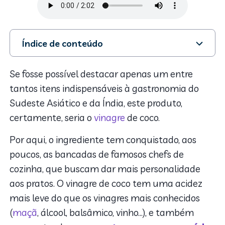
Índice de conteúdo
1. Propriedades do vinagre de coco e como ele é feito
2. Benefícios do vinagre de coco para a saúde
Se fosse possível destacar apenas um entre
3. Como incluir o vinagre de coco na alimentação
tantos itens indispensáveis à gastronomia do
Sudeste Asiático e da Índia, este produto,
certamente, seria o
vinagre
de coco.
Por aqui, o ingrediente tem conquistado, aos
poucos, as bancadas de famosos chefs de
cozinha, que buscam dar mais personalidade
aos pratos. O vinagre de coco tem uma acidez
mais leve do que os vinagres mais conhecidos
(
maçã
, álcool, balsâmico, vinho…), e também