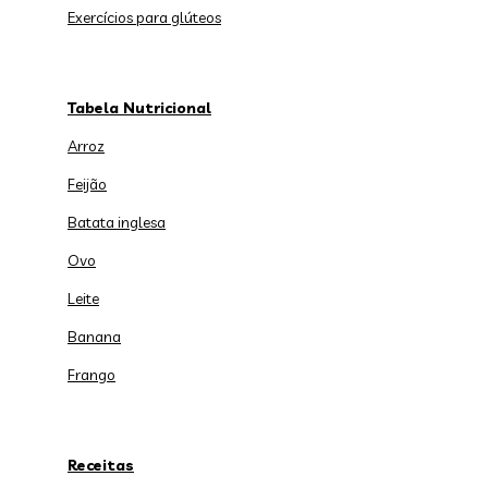
Exercícios para glúteos
Tabela Nutricional
Arroz
Feijão
Batata inglesa
Ovo
Leite
Banana
Frango
Receitas