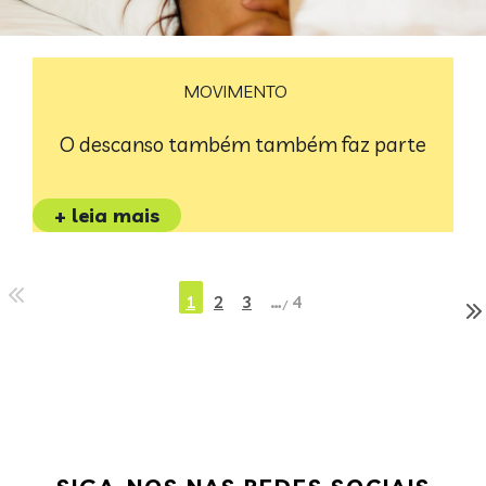
MOVIMENTO
O descanso também também faz parte
+ leia mais
1
2
3
…
4
/