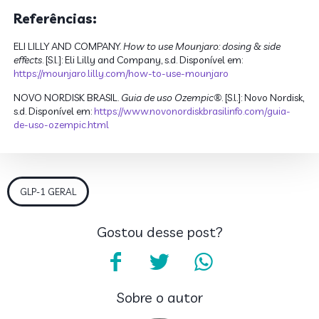
Referências:
ELI LILLY AND COMPANY.
How to use Mounjaro: dosing & side
effects
. [S.l.]: Eli Lilly and Company, s.d. Disponível em:
https://mounjaro.lilly.com/how-to-use-mounjaro
NOVO NORDISK BRASIL.
Guia de uso Ozempic®
. [S.l.]: Novo Nordisk,
s.d. Disponível em:
https://www.novonordiskbrasilinfo.com/guia-
de-uso-ozempic.html
GLP-1 GERAL
Gostou desse post?
Sobre o autor