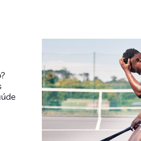
o?
s
saúde