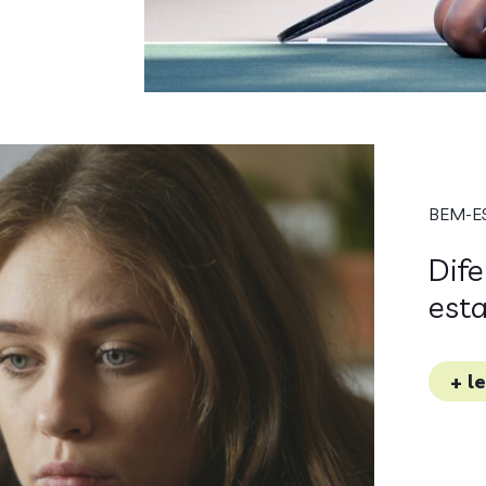
BEM-E
Dife
est
+ l