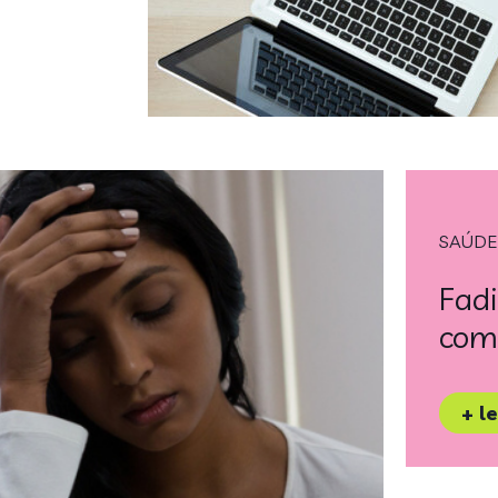
SAÚDE
Fadi
como
+ l