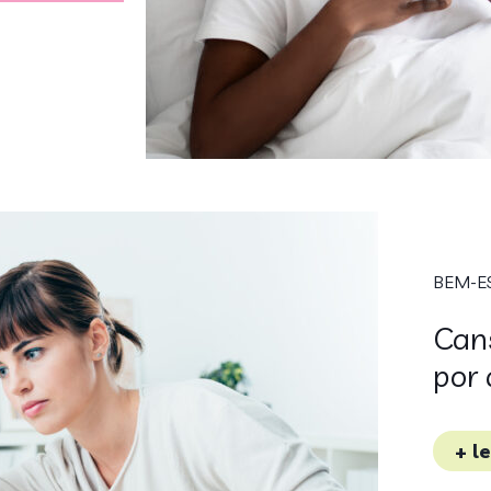
BEM-E
Cans
por 
+ l