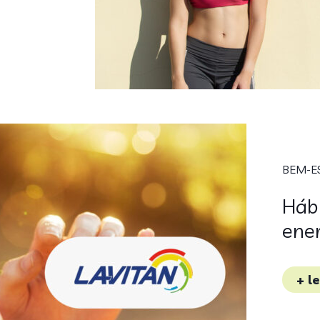
BEM-E
Háb
ene
+ l