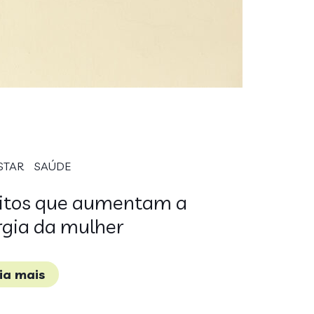
STAR
SAÚDE
itos que aumentam a
rgia da mulher
eia mais