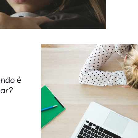
ando é
gar?