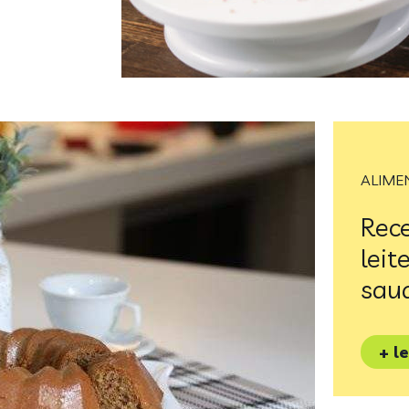
ALIME
Rece
leit
sau
+ l