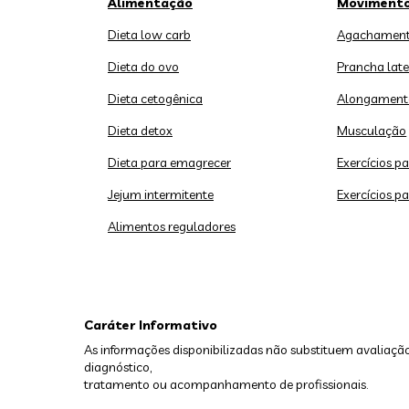
Alimentação
Moviment
Dieta low carb
Agachament
Dieta do ovo
Prancha late
Dieta cetogênica
Alongament
Dieta detox
Musculação
Dieta para emagrecer
Exercícios p
Jejum intermitente
Exercícios p
Alimentos reguladores
Caráter Informativo
As informações disponibilizadas não substituem avaliação
diagnóstico,
tratamento ou acompanhamento de profissionais.