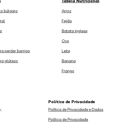
o
Tabela Nutricional
o búlgaro
Arroz
ral
Feijão
o
Batata inglesa
Ovo
ara perder barriga
Leite
ara glúteos
Banana
Frango
Política de Privacidade
,
Política de Privacidade e Dados
Política de Privacidade