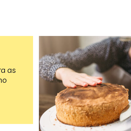
ra as
mo