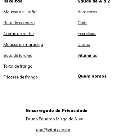
Receitas
Saúde de A a Z
Mousse de Limão
Alimentos
Bolo de cenoura
Chás
Creme de milho
Exercícios
Mousse de maracujá
Dietas
Bolo de laranja
Vitaminas
Torta de frango
Quem somos
Fricasse de frango
Encarregado de Privacidade
Bruno Eduardo Mizga da Silva
dpo@vitat.com.br