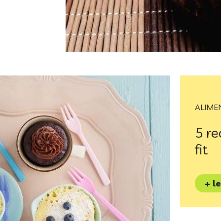
ALIME
5 re
fit
+ l