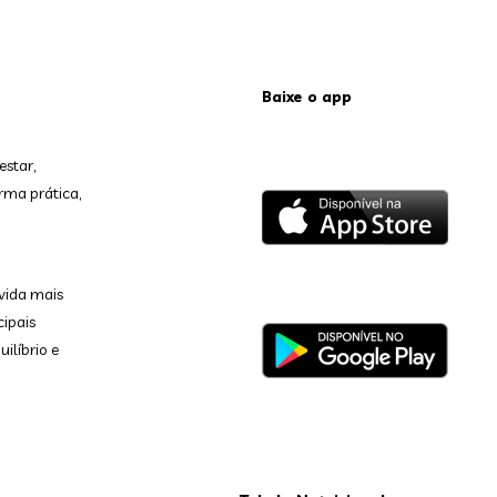
Baixe o app
estar,
rma prática,
vida mais
cipais
ilíbrio e