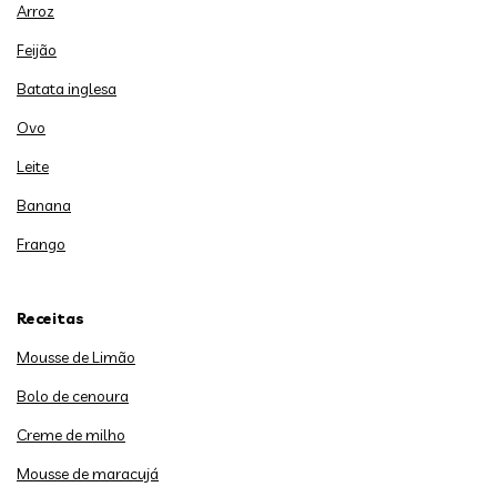
Arroz
Feijão
Batata inglesa
Ovo
Leite
Banana
Frango
Receitas
Mousse de Limão
Bolo de cenoura
Creme de milho
Mousse de maracujá