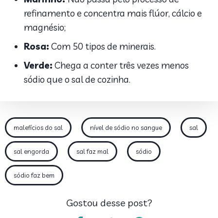
refinamento e concentra mais flúor, cálcio e
magnésio;
Rosa:
Com 50 tipos de minerais.
Verde:
Chega a conter três vezes menos
sódio que o sal de cozinha.
malefícios do sal
nível de sódio no sangue
sal
sal engorda
sal faz mal
sódio
sódio faz bem
Gostou desse post?