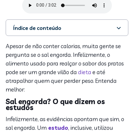
Índice de conteúdo
1. Sal engorda? O que dizem os estudos
2. Sal engorda: Principais explicações
Apesar de não conter calorias, muita gente se
3. Outras consequências para o excesso de sal
pergunta se o sal engorda. Infelizmente, o
4. Quantidade recomendada
alimento usado para realçar o sabor dos pratos
5. Como diminuir o sal da alimentação
pode ser um grande vilão da
dieta
e até
atrapalhar quem quer perder peso. Entenda
melhor:
Sal engorda? O que dizem os
estudos
Infelizmente, as evidências apontam que sim, o
sal engorda. Um
estudo
, inclusive, utilizou