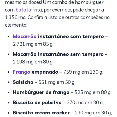
mesmo os doces! Um combo de hambúrguer
com
batata
frita, por exemplo, pode chegar a
1.356 mg. Confira a lista de outros campeões no
elemento:
Macarrão
instantâneo com tempero
–
2.721 mg em 85 g;
Macarrão instantâneo sem tempero
–
1.198 mg em 80 g;
Frango
empanado
– 759 mg em 130 g;
Salsicha
– 551 mg em 50 g;
Hambúrguer de frango
– 525 mg em 80 g;
Biscoito de polvilho
– 270 mg em 30 g;
Biscoito cream cracker
– 230 mg em 30 g;