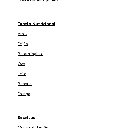
Exercícios para glúteos
Tabela Nutricional
Arroz
Feijão
Batata inglesa
Ovo
Leite
Banana
Frango
Receitas
Mousse de Limão