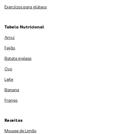
Exercícios para glúteos
Tabela Nutricional
Arroz
Feijão
Batata inglesa
Ovo
Leite
Banana
Frango
Receitas
Mousse de Limão