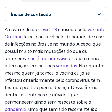
Índice de conteúdo
1. Reinfecção de Covid foi relatada desde o início da
pandemia
A nova onda da
Covid-19
causada pela
variante
2. A imunidade diminui ao longo do tempo?
Ômicron
foi responsável pela disparada de casos
3. O que já se sabe sobre a reinfecção de covid
de infecções no Brasil e no mundo. A cepa, que
4. Afinal, a reinfecção de covid fortalece a imunidade?
possui muito mais mutações do que as
5. Estudo indica proteção pós-vacina dura 5 meses
anteriores,
não é tão agressiva
e causa menos
internações em pessoas
vacinadas
. No entanto,
mesmo quem já tomou a vacina ou já se
infectou anteriormente pelo coronavírus têm
testado positivo para a doença. Dessa forma,
dentre as centenas de dúvidas que
permanecem ainda sem resposta sobre a
pandemia
, uma que tem sido recorrente é: a