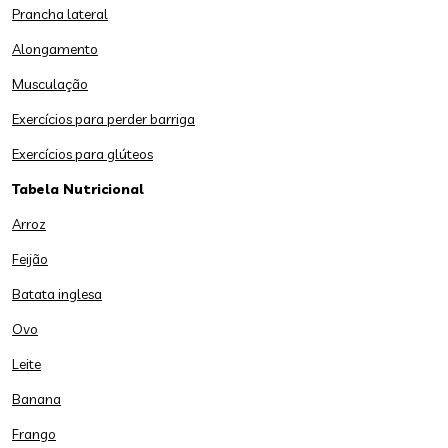
Prancha lateral
Alongamento
Musculação
Exercícios para perder barriga
Exercícios para glúteos
Tabela Nutricional
Arroz
Feijão
Batata inglesa
Ovo
Leite
Banana
Frango