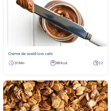
Creme de avelã low carb
20 Min
88 Kcal
12