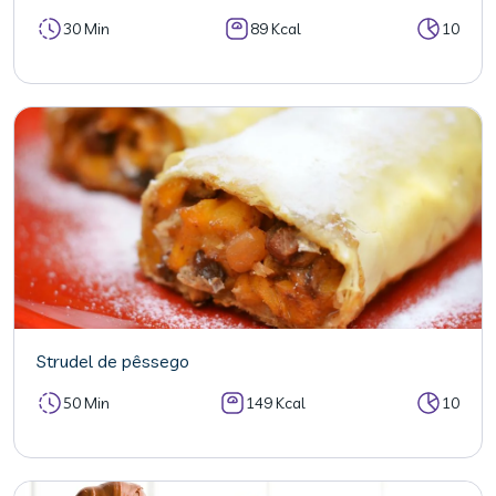
30 Min
89 Kcal
10
Strudel de pêssego
50 Min
149 Kcal
10