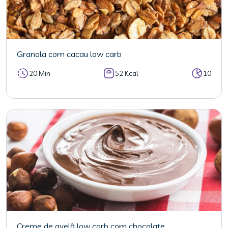
Granola com cacau low carb
20 Min
52 Kcal
10
Creme de avelã low carb com chocolate