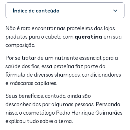
Índice de conteúdo
1. O que é a queratina
2. Para que ela serve?
Não é raro encontrar nas prateleiras das lojas
3. Como usar a queratina nos fios?
produtos para o cabelo com
queratina
em sua
composição.
Por se tratar de um nutriente essencial para a
saúde dos fios, essa proteína faz parte da
fórmula de diversos shampoos, condicionadores
e máscaras capilares.
Seus benefícios, contudo, ainda são
desconhecidos por algumas pessoas. Pensando
nisso, o cosmetólogo Pedro Henrique Guimarães
explicou tudo sobre o tema.