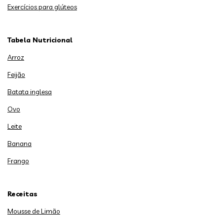
Exercícios para glúteos
Tabela Nutricional
Arroz
Feijão
Batata inglesa
Ovo
Leite
Banana
Frango
Receitas
Mousse de Limão