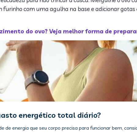
elicadeza para não trincar a casca. Mergulhe o ovo c
um furinho com uma agulha na base e adicionar gotas
zimento do ovo? Veja melhor forma de prepara