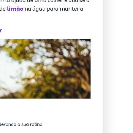
om a ajuda de uma colher e abaixe o
 de
limão
na água para manter a
r