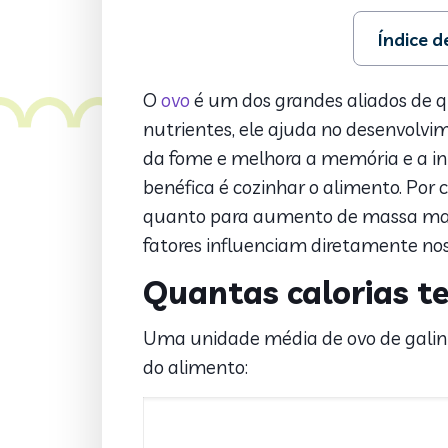
Índice 
1. Quantas
2. Quantos
O
ovo
é um dos grandes aliados de q
3. Como fa
nutrientes, ele ajuda no desenvolvim
da fome e melhora a memória e a int
benéfica é cozinhar o alimento. Por 
quanto para aumento de massa magr
fatores influenciam diretamente nos
Quantas calorias t
Uma unidade média de ovo de galinha
do alimento: