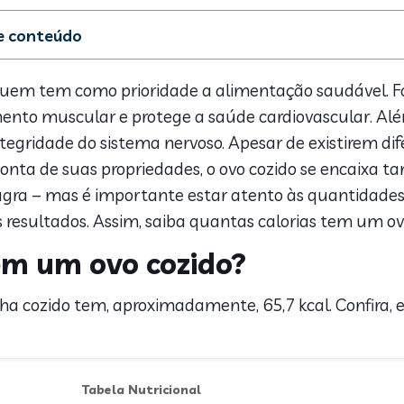
de conteúdo
 calorias tem um ovo cozido?
 ovos posso comer por dia?
uem tem como prioridade a alimentação saudável. Fon
zer ovo cozido
ento muscular e protege a saúde cardiovascular. Além
egridade do sistema nervoso. Apesar de existirem dif
conta de suas propriedades, o ovo cozido se encaixa 
a – mas é importante estar atento às quantidades e
 resultados. Assim, saiba quantas calorias tem um ov
em um ovo cozido?
 cozido tem, aproximadamente, 65,7 kcal. Confira, e
Tabela Nutricional