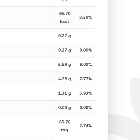
65.70
3.29%
kcal
0.27 g
–
0.27 g
0.09%
5.99 g
9.00%
4.28 g
7.77%
1.31 g
5.93%
0.00 g
0.00%
65.70
2.74%
mg