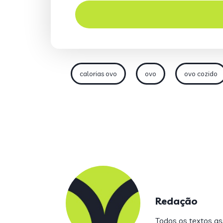
calorias ovo
ovo
ovo cozido
Redação
Todos os textos ass