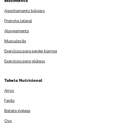
Movimento
Agachamento búlgaro
Prancha lateral
Alongamento
Musculação
Exercícios para perder barriga
Exercícios para glúteos
Tabela Nutricional
Arroz
Feijão
Batata inglesa
Ovo