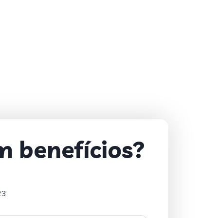
m benefícios?
23