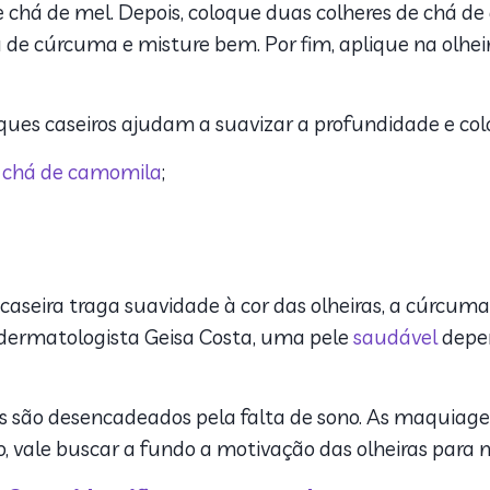
de chá de mel. Depois, coloque duas colheres de chá 
á de cúrcuma e misture bem. Por fim, aplique na olhe
ues caseiros ajudam a suavizar a profundidade e colo
m
chá de camomila
;
 caseira traga suavidade à cor das olheiras, a cúrcum
dermatologista Geisa Costa, uma pele
saudável
depen
ras são desencadeados pela falta de sono. As maqui
o, vale buscar a fundo a motivação das olheiras para 