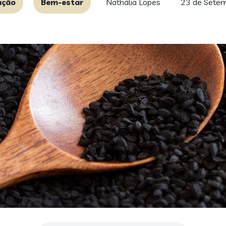
ação
Bem-estar
Nathália Lopes
23 de Sete