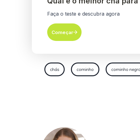
chás
cominho
cominho negr