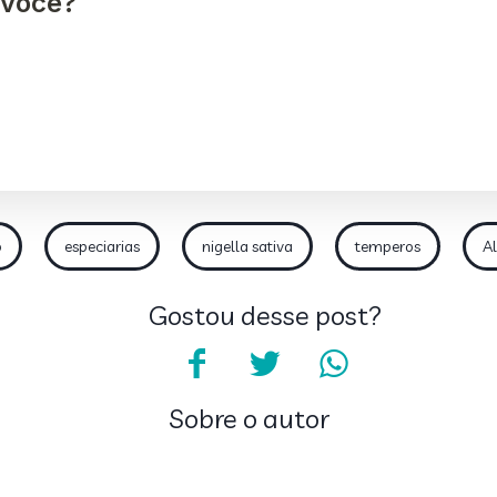
o
especiarias
nigella sativa
temperos
Al
Gostou desse post?
Sobre o autor