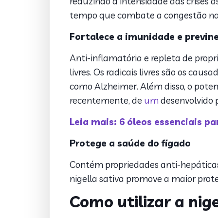
reduzindo a intensidade das crises a
tempo que combate a congestão nasa
Fortalece a imunidade e previn
Anti-inflamatória e repleta de propr
livres. Os radicais livres são os caus
como Alzheimer. Além disso, o poten
recentemente, de
um
desenvolvido p
Leia mais: 6 óleos essenciais pa
Protege a saúde do fígado
Contém propriedades anti-hepáticas
nigella sativa promove a maior prot
Como utilizar a nig