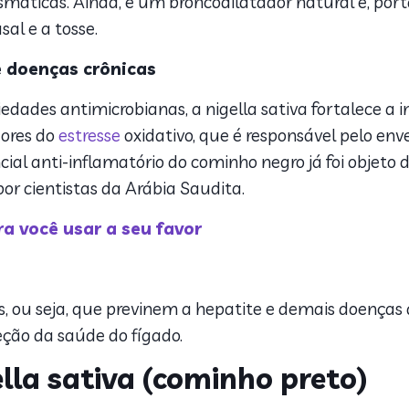
smáticas. Ainda, é um broncodilatador natural e, port
l e a tosse.
e doenças crônicas
iedades antimicrobianas, a nigella sativa fortalece a
adores do
estresse
oxidativo, que é responsável pelo en
cial anti-inflamatório do cominho negro já foi objeto
or cientistas da Arábia Saudita.
ra você usar a seu favor
, ou seja, que previnem a hepatite e demais doenças 
eção da saúde do fígado.
ella sativa (cominho preto)