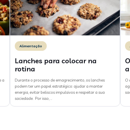
Alimentação
Lanches para colocar na
O
rotina
a
e a
Durante o processo de emagrecimento, os lanches
O 
podem ter um papel estratégico: ajudar a manter
ag
energia, evitar beliscos impulsivos e respeitar a sua
sa
saciedade. Por isso,
…