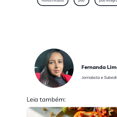
novos rótulos
pão
pão integr
Fernanda Lim
Jornalista e Subedi
Leia também: