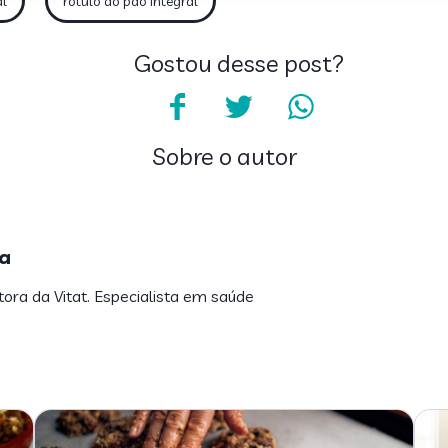
al
rótulo do pão integral
Gostou desse post?
Sobre o autor
a
tora da Vitat. Especialista em saúde