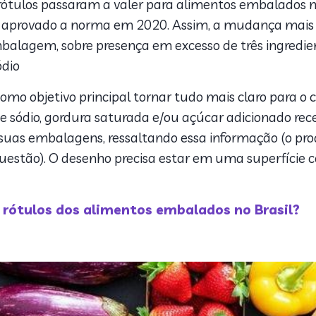
ótulos passaram a valer para alimentos embalados no
via aprovado a norma em 2020. Assim, a mudança mais s
balagem, sobre presença em excesso de três ingredien
ódio
omo objetivo principal tornar tudo mais claro para o
e sódio, gordura saturada e/ou açúcar adicionado rec
e suas embalagens, ressaltando essa informação (o p
uestão). O desenho precisa estar em uma superfície 
rótulos dos alimentos embalados no Brasil?