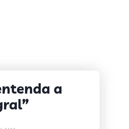
entenda a
gral”