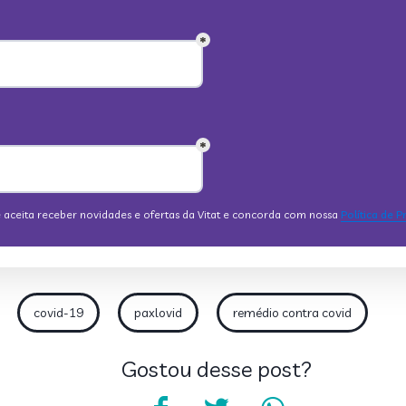
covid-19
paxlovid
remédio contra covid
Gostou desse post?