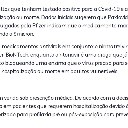
tos que tenham testado positivo para a Covid-19 e a
ização ou morte. Dados iniciais sugerem que Paxlovid é
ivulgados pela Pfizer indicam que o medicamento man
indo a ômicron.
medicamentos antivirais em conjunto: o nirmatrelvir e
zer-BioNTech, enquanto o ritonavir é uma droga que j
o bloqueando uma enzima que o vírus precisa para se 
 hospitalização ou morte em adultos vulneráveis.
 venda sob prescrição médica. De acordo com a decisã
o em pacientes que requerem hospitalização devido à
zado para profilaxia pré ou pós-exposição para prev