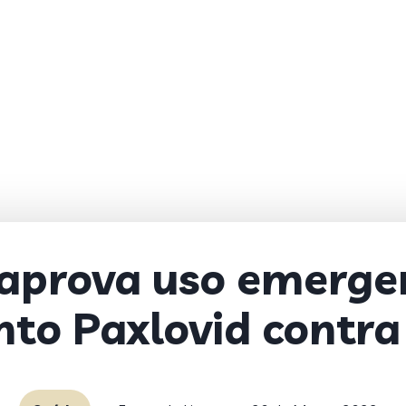
 aprova uso emergen
o Paxlovid contra