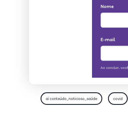
ai conteúdo_noticioso_saúde
covid