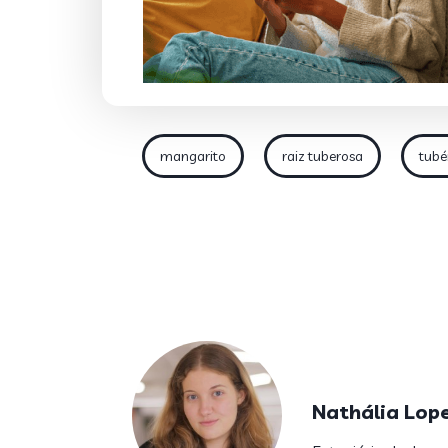
mangarito
raiz tuberosa
tubé
Nathália Lop