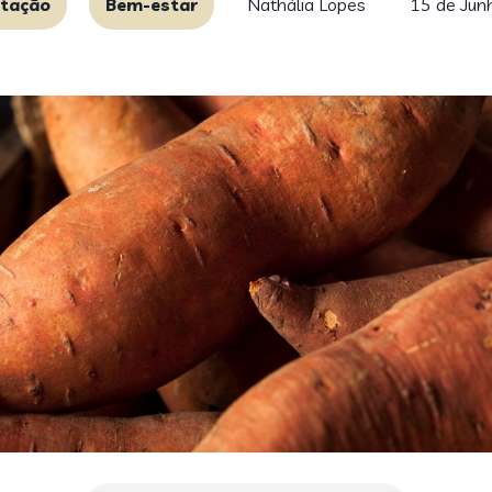
ntação
Bem-estar
Nathália Lopes
15 de Jun