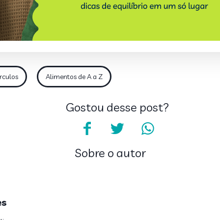
rculos
Alimentos de A a Z
Gostou desse post?
Sobre o autor
es