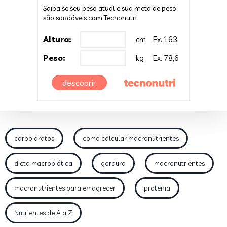
Saiba se seu peso atual e sua meta de peso
são saudáveis com Tecnonutri.
Altura:
cm
Ex. 163
Peso:
kg
Ex. 78,6
descobrir
carboidratos
como calcular macronutrientes
dieta macrobiótica
gordura
macronutrientes
macronutrientes para emagrecer
proteína
Nutrientes de A a Z