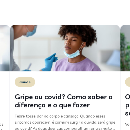
Saúde
Gripe ou covid? Como saber a
O
diferença e o que fazer
p
s
Febre, tosse, dor no corpo e cansaço. Quando esses
sintomas aparecem, é comum surgir a dúvida: será gripe
as
Vo
ou covid? As duas doenças compartilham sinais muito
…