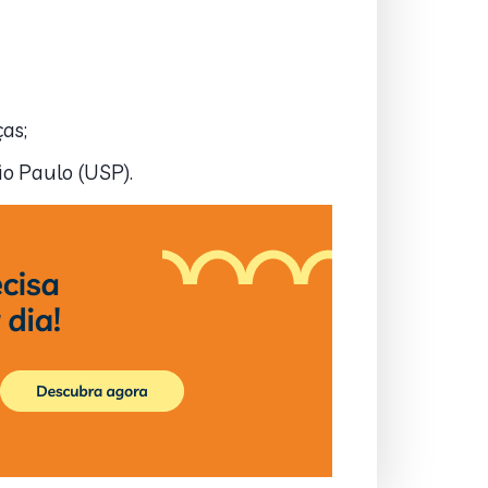
as;
ão Paulo (USP).