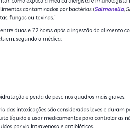
ar, como explica a médica alergista e imunologista 
limentos contaminados por bactérias (
Salmonella
,
S
itas, fungos ou toxinas.”
 entre duas e 72 horas após a ingestão do alimento 
ncluem, segundo a médica:
esidratação e perda de peso nos quadros mais graves.
ria das intoxicações são consideradas leves e duram p
ito líquido e usar medicamentos para controlar as náu
idos por via intravenosa e antibióticos.