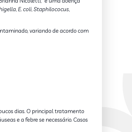
Brianna Nicoletti, “é uma doença
higella
,
E. coli
,
Staphilococus
,
contaminado, variando de acordo com
oucos dias. O principal tratamento
seas e a febre se necessário. Casos