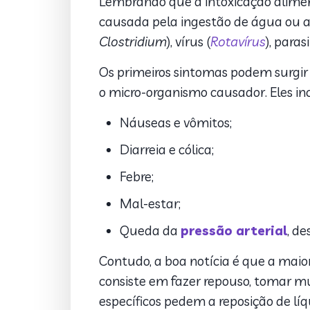
Lembrando que a intoxicação aliment
causada pela ingestão de água ou a
Clostridium
), vírus (
Rotavírus
), paras
Os primeiros sintomas podem surgir
o micro-organismo causador. Eles i
Náuseas e vômitos;
Diarreia e cólica;
Febre;
Mal-estar;
Queda da
pressão arterial
, d
Contudo, a boa notícia é que a maio
consiste em fazer repouso, tomar mu
específicos pedem a reposição de líqu