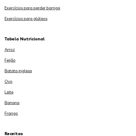
Exercícios para perder barriga
Exercícios para glúteos
Tabela Nutricional
Arroz
Feijão
Batata inglesa
Ovo
Leite
Banana
Frango
Receitas