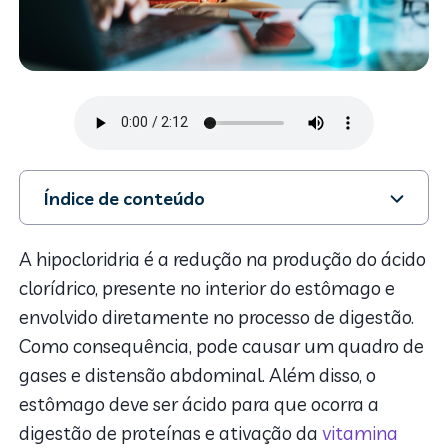
Índice de conteúdo
1. Afinal, o que é hipocloridria e quais são as causas?
2. Hipocloridria e Hipercloridria: qual é a diferença?
A hipocloridria é a redução na produção do ácido
3. Sintomas da hipocloridria
clorídrico, presente no interior do estômago e
4. Como diagnosticar?
envolvido diretamente no processo de digestão.
5. Tratamento
Como consequência, pode causar um quadro de
gases e distensão abdominal. Além disso, o
estômago deve ser ácido para que ocorra a
digestão de proteínas e ativação da
vitamina