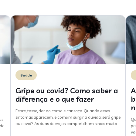
Saúde
Gripe ou covid? Como saber a
A
diferença e o que fazer
b
n
Febre, tosse, dor no corpo e cansaço. Quando esses
sintomas aparecem, é comum surgir a dúvida: será gripe
as
Qu
ou covid? As duas doenças compartilham sinais muito
…
 de
pe
va