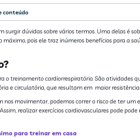
de conteúdo
treino cardio?
os
urgir dúvidas sobre vários termos. Uma delas é sobr
frequentes
 máximo, pois ele traz inúmeros benefícios para a sa
ardio em jejum
ardio: exemplos de exercícios
s Vitat para ser saudável
o?
a o treinamento cardiorrespiratório. São atividades q
a e circulatória, que resultam em maior resistência
os movimentar, podemos correr o risco de ter um es
ssim, realizar exercícios cardiovasculares pode pode r
imo para treinar em casa