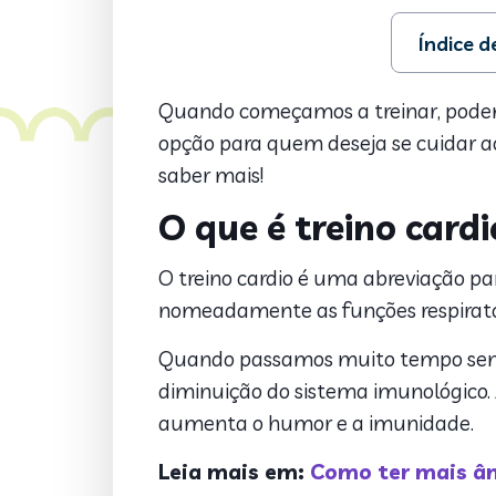
Índice 
1. O que é 
2. Benefíci
Quando começamos a treinar, podem s
3. Dúvidas 
opção para quem deseja se cuidar ao
4. Treino c
saber mais!
5. Treino c
6. Programa
O que é treino cardi
O treino cardio é uma abreviação par
nomeadamente as funções respiratóri
Quando passamos muito tempo sem n
diminuição do sistema imunológico. A
aumenta o humor e a imunidade.
Leia mais em:
Como ter mais ân