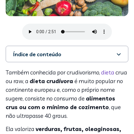
Índice de conteúdo
1. Benefícios da dieta crudívora
2. Alimentos permitidos no crudivorismo
Também conhecida por crudivorismo,
dieta
crua
3. Dicas e cuidados para começar a dieta crudívora
ou raw, a
dieta crudívora
é muito popular no
continente europeu e, como o próprio nome
sugere, consiste no consumo de
alimentos
crus ou com o mínimo de cozimento
, que
não ultrapasse 40 graus.
Ela valoriza
verduras, frutas, oleaginosas,