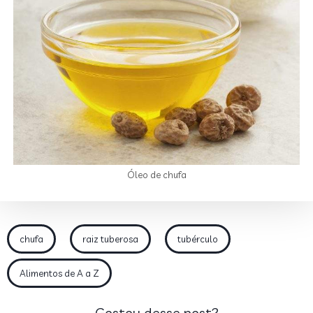
Óleo de chufa
chufa
raiz tuberosa
tubérculo
Alimentos de A a Z
Gostou desse post?