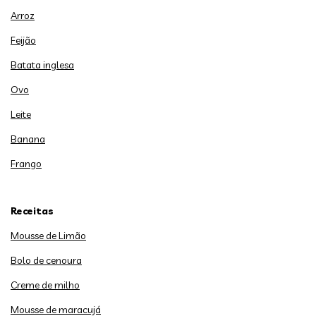
Arroz
Feijão
Batata inglesa
Ovo
Leite
Banana
Frango
Receitas
Mousse de Limão
Bolo de cenoura
Creme de milho
Mousse de maracujá