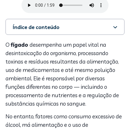
Índice de conteúdo
1. 5 melhores chás para desintoxicar o fígado
2. 1. Chá verde
O
fígado
desempenha um papel vital na
3. 2. Chá de cardo-mariano
desintoxicação do organismo, processando
4. 3. Chá de boldo
toxinas e resíduos resultantes da alimentação,
5. 4. Chá de hortelã
uso de medicamentos e até mesmo poluição
6. 5. Chá de alcachofra
ambiental. Ele é responsável por diversas
7. Cuidados no consumo de chás para desintoxicar o
fígado
funções diferentes no corpo — incluindo o
8. Como desintoxicar o fígado?
processamento de nutrientes e a regulação de
substâncias químicas no sangue.
No entanto, fatores como consumo excessivo de
álcool, má alimentação e o uso de