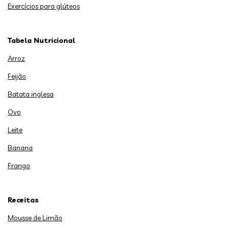
Exercícios para glúteos
Tabela Nutricional
Arroz
Feijão
Batata inglesa
Ovo
Leite
Banana
Frango
Receitas
Mousse de Limão