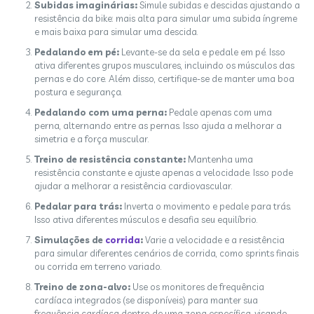
Subidas imaginárias:
Simule subidas e descidas ajustando a
resistência da bike: mais alta para simular uma subida íngreme
e mais baixa para simular uma descida.
Pedalando em pé:
Levante-se da sela e pedale em pé. Isso
ativa diferentes grupos musculares, incluindo os músculos das
pernas e do core. Além disso, certifique-se de manter uma boa
postura e segurança.
Pedalando com uma perna:
Pedale apenas com uma
perna, alternando entre as pernas. Isso ajuda a melhorar a
simetria e a força muscular.
Treino de resistência constante:
Mantenha uma
resistência constante e ajuste apenas a velocidade. Isso pode
ajudar a melhorar a resistência cardiovascular.
Pedalar para trás:
Inverta o movimento e pedale para trás.
Isso ativa diferentes músculos e desafia seu equilíbrio.
Simulações de
corrida
:
Varie a velocidade e a resistência
para simular diferentes cenários de corrida, como sprints finais
ou corrida em terreno variado.
Treino de zona-alvo:
Use os monitores de frequência
cardíaca integrados (se disponíveis) para manter sua
frequência cardíaca dentro de uma zona específica, visando