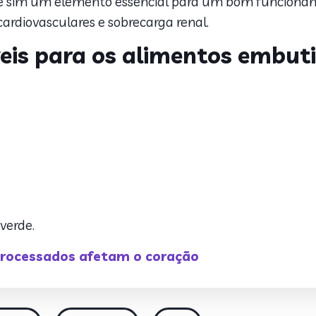
o é sim um elemento essencial para um bom funcioname
ardiovasculares e sobrecarga renal.
eis para os alimentos embut
verde.
processados afetam o coração