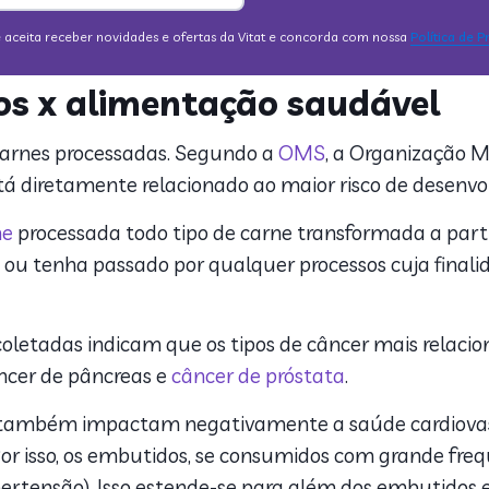
s x alimentação saudável
carnes processadas. Segundo a
OMS
, a Organização 
tá diretamente relacionado ao maior risco de desenvo
ne
processada todo tipo de carne transformada a parti
ou tenha passado por qualquer processos cuja finali
as coletadas indicam que os tipos de câncer mais rela
âncer de pâncreas e
câncer de próstata
.
s também impactam negativamente a saúde cardiovasc
Por isso, os embutidos, se consumidos com grande fr
hipertensão). Isso estende-se para além dos embutido