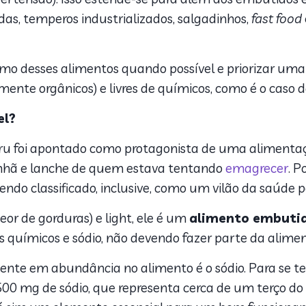
as, temperos industrializados, salgadinhos,
fast food
sumo desses alimentos quando possível e priorizar um
ente orgânicos) e livres de químicos, como é o caso d
el?
u foi apontado como protagonista de uma alimentação
hã e lanche de quem estava tentando
emagrecer
. P
sendo classificado, inclusive, como um vilão da saúde p
eor de gorduras) e light, ele é um
alimento embuti
os químicos e sódio, não devendo fazer parte da alime
nte em abundância no alimento é o sódio. Para se t
500 mg de sódio, que representa cerca de um terço do