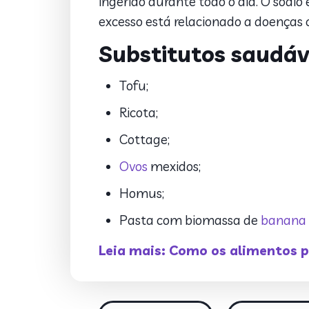
ingerido durante todo o dia. O sódi
excesso está relacionado a doenças c
Substitutos saudáv
Tofu;
Ricota;
Cottage;
Ovos
mexidos;
Homus;
Pasta com biomassa de
banana
Leia mais: Como os alimentos 