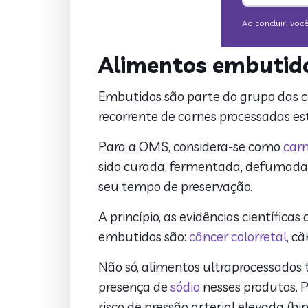
Alimentos embutido
Embutidos são parte do grupo das 
recorrente de carnes processadas es
Para a OMS, considera-se como
car
sido curada, fermentada, defumada 
seu tempo de preservação.
A princípio, as evidências científic
embutidos são:
câncer colorretal
, c
Não só, alimentos ultraprocessado
presença de
sódio
nesses produtos. 
risco de pressão arterial elevada (