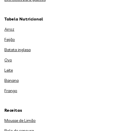
Tabela Nutricional
Arroz
Feijão
Batata inglesa
Ovo
Leite
Banana
Frango
Receitas
Mousse de Limão
Bolo de cenoura