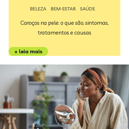
BELEZA
BEM-ESTAR
SAÚDE
Caroços na pele: o que são, sintomas,
tratamentos e causas
+ leia mais