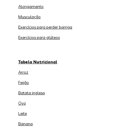
Alongamento
Musculação
Exercícios para perder barriga
Exercícios para glúteos
Tabela Nutricional
Arroz
Feijão
Batata inglesa
Ovo
Leite
Banana