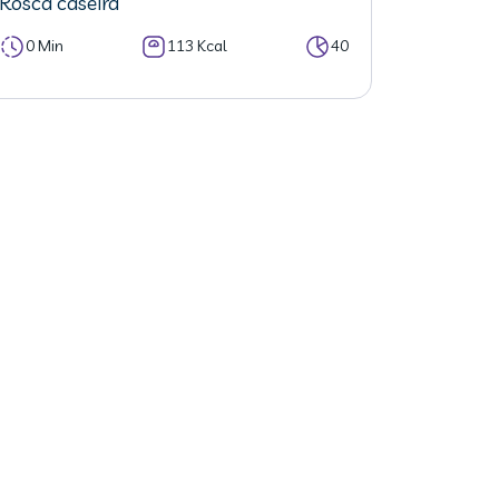
Rosca caseira
0 Min
113 Kcal
40