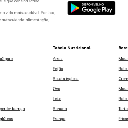
el e que cabe na rotina.
 vida mais saudável. Por isso,
de autocuidado: alimentação,
Tabela Nutricional
Rece
búlgaro
Arroz
Mous
Feijão
Bolo
Batata inglesa
Crem
Ovo
Mous
Leite
Bolo 
 perder barriga
Banana
Torta
 glúteos
Frango
Frica