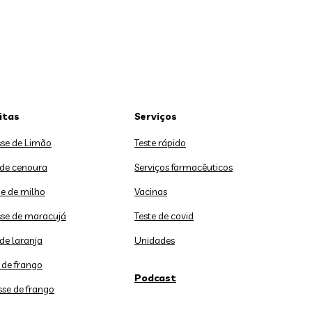
itas
Serviços
se de Limão
Teste rápido
 de cenoura
Serviços farmacêuticos
e de milho
Vacinas
se de maracujá
Teste de covid
de laranja
Unidades
 de frango
Podcast
sse de frango