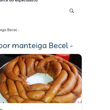
unte ao especialista
iga Becel -
bor manteiga Becel -