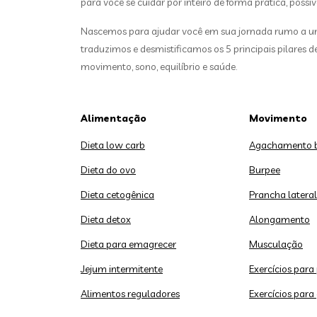
para você se cuidar por inteiro de forma prática, possív
Nascemos para ajudar você em sua jornada rumo a uma
traduzimos e desmistificamos os 5 principais pilares 
movimento, sono, equilíbrio e saúde.
Alimentação
Movimento
Dieta low carb
Agachamento 
Dieta do ovo
Burpee
Dieta cetogênica
Prancha lateral
Dieta detox
Alongamento
Dieta para emagrecer
Musculação
Jejum intermitente
Exercícios para
Alimentos reguladores
Exercícios para