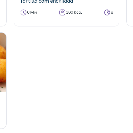
Tortilla com enchilada
7
0 Min
160 Kcal
8
e
0