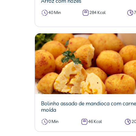
Arroz com nozes
40 Min
284 Kcal
Bolinho assado de mandioca com carn
moída
0 Min
46 Kcal
2