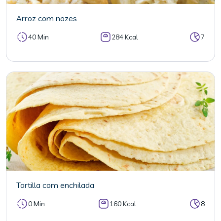
Arroz com nozes
40 Min
284 Kcal
7
Tortilla com enchilada
0 Min
160 Kcal
8