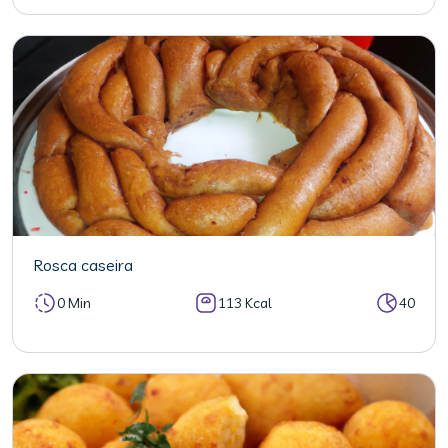
Rosca caseira
0 Min
113 Kcal
40