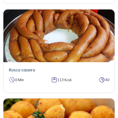
Rosca caseira
0 Min
113 Kcal
40