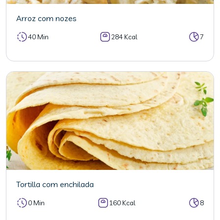
Arroz com nozes
40 Min
284 Kcal
7
Tortilla com enchilada
0 Min
160 Kcal
8