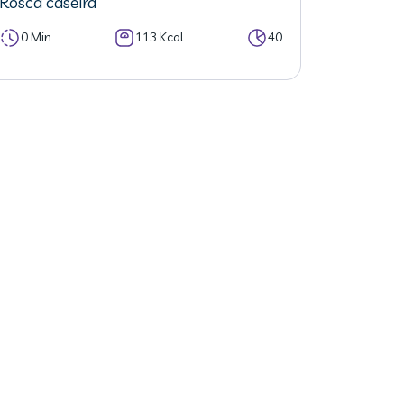
Rosca caseira
0 Min
113 Kcal
40