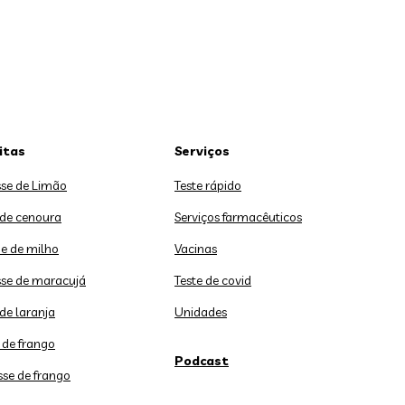
itas
Serviços
se de Limão
Teste rápido
 de cenoura
Serviços farmacêuticos
e de milho
Vacinas
se de maracujá
Teste de covid
de laranja
Unidades
 de frango
Podcast
sse de frango