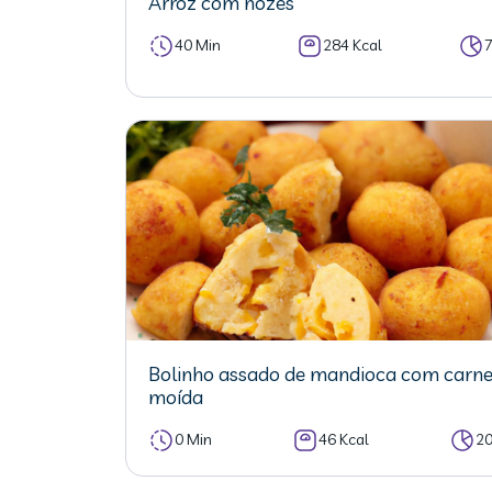
Arroz com nozes
40 Min
284 Kcal
Bolinho assado de mandioca com carn
moída
0 Min
46 Kcal
2