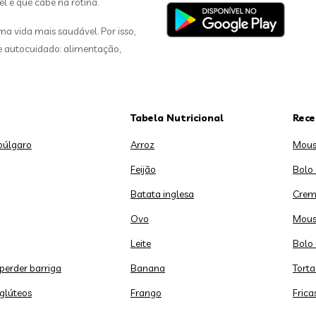
el e que cabe na rotina.
 vida mais saudável. Por isso,
de autocuidado: alimentação,
Tabela Nutricional
Rece
búlgaro
Arroz
Mous
Feijão
Bolo
Batata inglesa
Crem
Ovo
Mous
Leite
Bolo 
 perder barriga
Banana
Torta
 glúteos
Frango
Frica