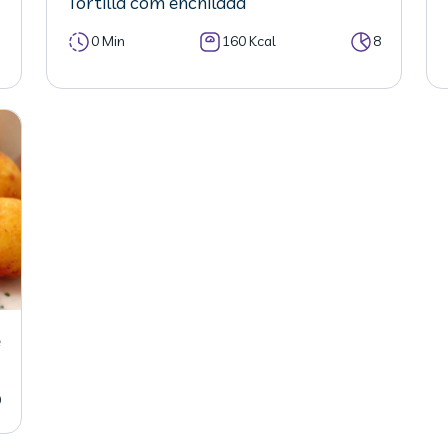
Tortilla com enchilada
7
0 Min
160 Kcal
8
e
0