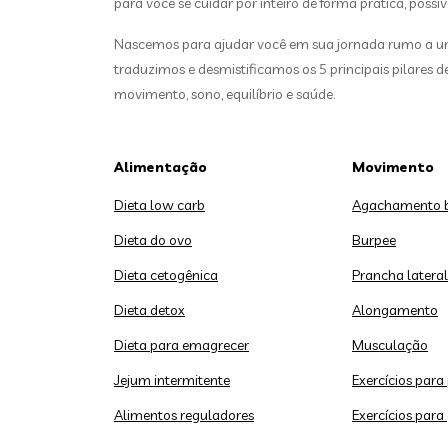
para você se cuidar por inteiro de forma prática, possív
Nascemos para ajudar você em sua jornada rumo a uma
traduzimos e desmistificamos os 5 principais pilares 
movimento, sono, equilíbrio e saúde.
Alimentação
Movimento
Dieta low carb
Agachamento 
Dieta do ovo
Burpee
Dieta cetogênica
Prancha lateral
Dieta detox
Alongamento
Dieta para emagrecer
Musculação
Jejum intermitente
Exercícios para
Alimentos reguladores
Exercícios para