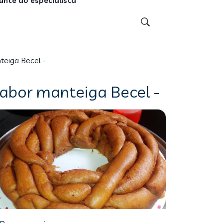
unte ao especialista
eiga Becel -
abor manteiga Becel -