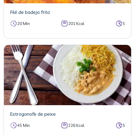
Filé de badejo frito
20 Min
201 Kcal
5
Estrogonofe de peixe
45 Min
226 Kcal
5