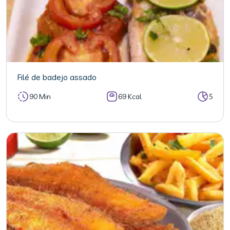
Filé de badejo assado
90 Min
69 Kcal
5