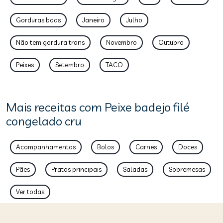
Gorduras boas
Janeiro
Julho
Não tem gordura trans
Novembro
Outubro
Peixes
Setembro
TACO
Mais receitas com Peixe badejo filé
congelado cru
Acompanhamentos
Bolos
Carnes
Doces
Pães
Pratos principais
Saladas
Sobremesas
Ver todas