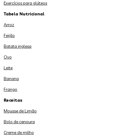
Exercícios para glúteos
Tabela Nutricional
Arroz
Feijão
Batata inglesa
Ovo
Leite
Banana
Frango
Receitas
Mousse de Limão
Bolo de cenoura
Creme de milho