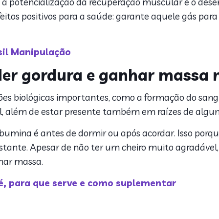
ão a potencialização da recuperação muscular e o de
eitos positivos para a saúde: garante aquele gás para 
il Manipulação
der gordura e ganhar massa 
ões biológicas importantes, como a formação do san
l, além de estar presente também em raízes de algu
lbumina é antes de dormir ou após acordar. Isso porq
nstante. Apesar de não ter um cheiro muito agradáve
har massa.
é, para que serve e como suplementar