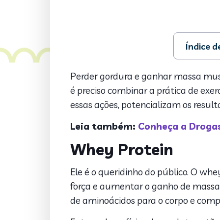
Índice 
1. Whey Pro
2. Albumin
Perder gordura e ganhar massa musc
3. Maltodex
é preciso combinar a prática de exe
4. Beef Prot
essas ações, potencializam os result
5. Termogê
Leia também:
Conheça a Drogas
Whey Protein
Ele é o queridinho do público. O whe
força e aumentar o ganho de massa. 
de aminoácidos para o corpo e co