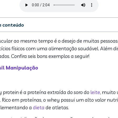
de conteúdo
tein
a para perder gordura e ganhar massa muscular
ular ao mesmo tempo é o desejo de muitas pessoas. D
trina
rcícios físicos com uma alimentação saudável. Além d
ein
ados. Confira seis bons exemplos a seguir!
nicos para perder gordura e ganhar massa muscular
il Manipulação
y protein é a proteína extraída do soro do
leite
, muito 
Rico em proteínas, o whey possui um alto valor nutr
mplementando a
dieta
de atletas.