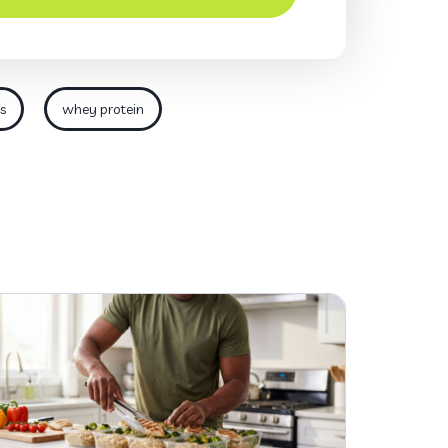
s
whey protein