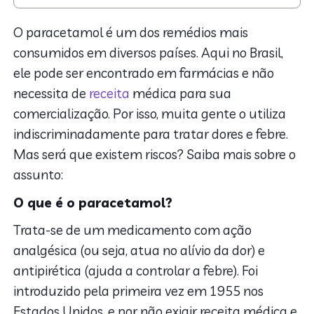
1. O que é o paracetamol?
2. Para que ele serve?
O paracetamol é um dos remédios mais
3. Riscos do uso excessivo de paracetamol
consumidos em diversos países. Aqui no Brasil,
4. Qual é a quantidade recomendada?
ele pode ser encontrado em farmácias e não
necessita de
receita
médica para sua
comercialização. Por isso, muita gente o utiliza
indiscriminadamente para tratar dores e febre.
Mas será que existem riscos? Saiba mais sobre o
assunto:
O que é o paracetamol?
Trata-se de um medicamento com ação
analgésica (ou seja, atua no alívio da dor) e
antipirética (ajuda a controlar a febre). Foi
introduzido pela primeira vez em 1955 nos
Estados Unidos, e por não exigir receita médica e