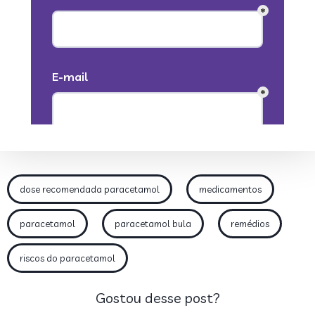
dose recomendada paracetamol
medicamentos
paracetamol
paracetamol bula
remédios
riscos do paracetamol
Gostou desse post?