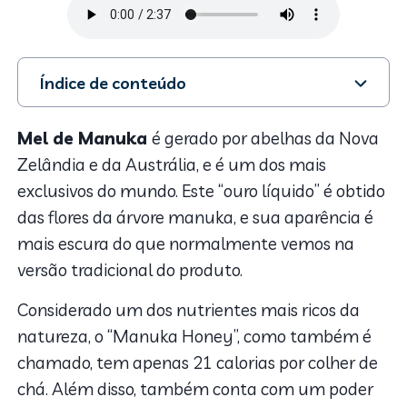
Índice de conteúdo
1. Na pele
2. Mel de Manuka na saúde
Mel de Manuka
é gerado por abelhas da Nova
3. No cabelo
Zelândia e da Austrália, e é um dos mais
4. Antes de comprar o mel de manuka
exclusivos do mundo. Este “ouro líquido” é obtido
das flores da árvore manuka, e sua aparência é
mais escura do que normalmente vemos na
versão tradicional do produto.
Considerado um dos nutrientes mais ricos da
natureza, o “Manuka Honey”, como também é
chamado, tem apenas 21 calorias por colher de
chá. Além disso, também conta com um poder