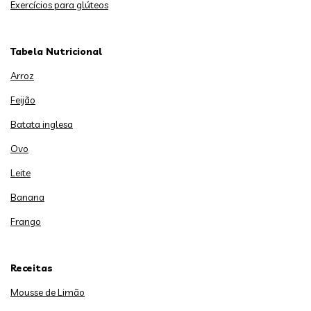
Exercícios para glúteos
Tabela Nutricional
Arroz
Feijão
Batata inglesa
Ovo
Leite
Banana
Frango
Receitas
Mousse de Limão