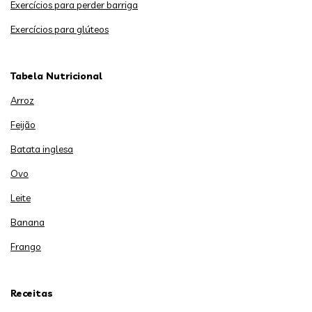
Exercícios para perder barriga
Exercícios para glúteos
Tabela Nutricional
Arroz
Feijão
Batata inglesa
Ovo
Leite
Banana
Frango
Receitas