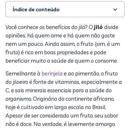
Índice de conteúdo
1. Benefícios do jiló
2. Como consumir o jiló
Você conhece os benefícios do jiló? O
jiló
divide
3. Cuidados na ingestão do jiló
opiniões: há quem ame e há quem não goste
nem um pouco. Ainda assim, o fruto (sim, é um
fruto) é rico em boas propriedades e pode
beneficiar muito a saúde de quem o consome.
Semelhante à
berinjela
e ao pimentão, o fruto
do jiloeiro é fonte de vitaminas, especialmente a
C, e sais minerais essenciais para a saúde do
organismo. Originário do continente africano,
hoje é cultivado em larga escala no Brasil.
Apesar de ser considerado um fruto, seu sabor
não é doce. Na verdade, é levemente amargo.