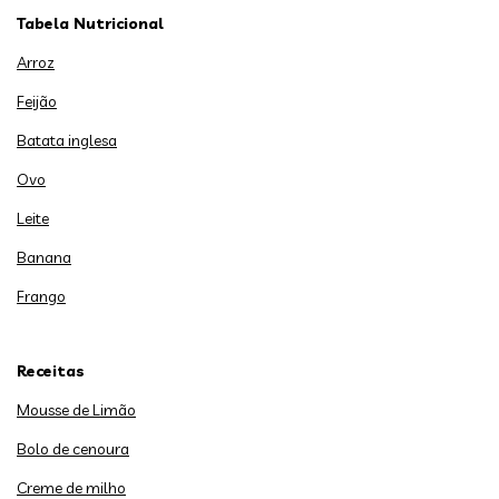
Tabela Nutricional
Arroz
Feijão
Batata inglesa
Ovo
Leite
Banana
Frango
Receitas
Mousse de Limão
Bolo de cenoura
Creme de milho