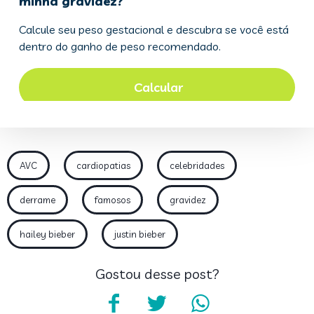
AVC
cardiopatias
celebridades
derrame
famosos
gravidez
hailey bieber
justin bieber
Gostou desse post?