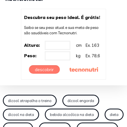
Descubra seu peso ideal. É grátis!
Saiba se seu peso atual e sua meta de peso
são saudáveis com Tecnonutri.
Altura:
cm
Ex. 163
Peso:
kg
Ex. 78,6
descobrir
álcool atrapalha o treino
álcool engorda
álcool na dieta
bebida alcoólica na dieta
dieta