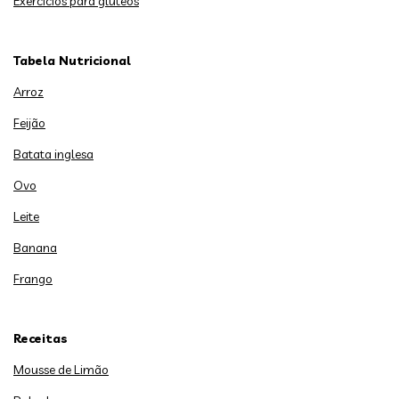
Exercícios para glúteos
Tabela Nutricional
Arroz
Feijão
Batata inglesa
Ovo
Leite
Banana
Frango
Receitas
Mousse de Limão