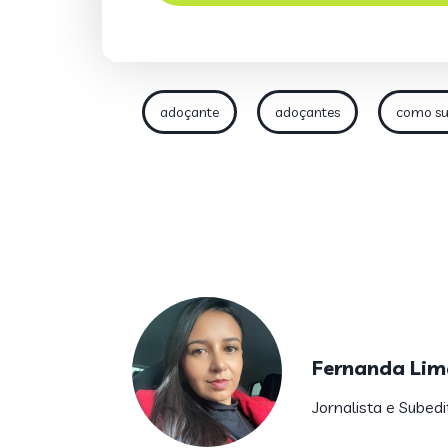
adoçante
adoçantes
como sub
Fernanda Lim
Jornalista e Subedi