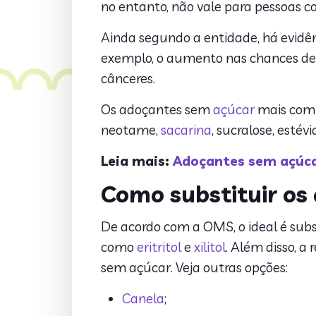
no entanto, não vale para pessoas c
Ainda segundo a entidade, há evidên
exemplo, o aumento nas chances de d
cânceres.
Os adoçantes sem
açúcar
mais comu
neotame,
sacarina
, sucralose, estév
Leia mais:
Adoçantes sem açúca
Como substituir os
De acordo com a OMS, o ideal é subst
como
eritritol
e
xilitol
. Além disso, 
sem açúcar. Veja outras opções:
Canela
;