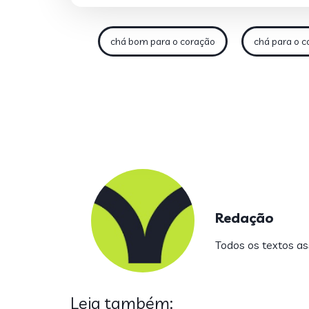
chá bom para o coração
chá para o c
Redação
Todos os textos ass
Leia também: