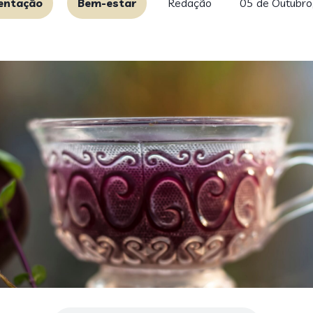
entação
Bem-estar
Redação
05 de Outubro