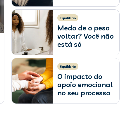
perda de peso?
Equilíbrio
Medo de o peso
voltar? Você não
está só
Equilíbrio
O impacto do
apoio emocional
no seu processo
de mudança