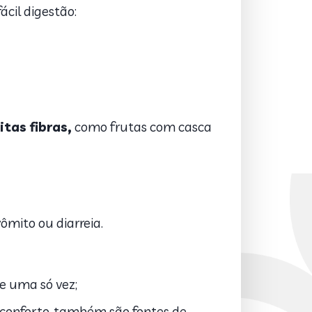
ácil digestão:
tas fibras,
como frutas com casca
ômito ou diarreia.
e uma só vez;
m conforto, também são fontes de