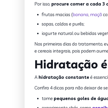
Por isso,
procure comer a cada 3 
frutas macias (
banana
,
maçã
co
sopas, caldos e purês;
iogurte natural ou bebidas vege
Nos primeiros dias do tratamento, e
e cereais integrais
, pois podem aume
Hidratação é
A
hidratação constante
é essenci
Confira 4 dicas para não deixar de se
tome
pequenos goles de água
experimente chás, como
gengib