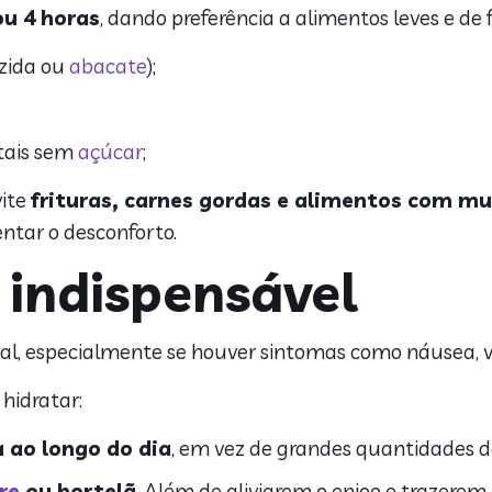
ou 4 horas
, dando preferência a alimentos leves e de f
zida ou
abacate
);
tais sem
açúcar
;
vite
frituras, carnes gordas e alimentos com mui
ntar o desconforto.
 indispensável
al, especialmente se houver sintomas como náusea, v
 hidratar:
 ao longo do dia
, em vez de grandes quantidades d
re
ou hortelã
. Além de aliviarem o enjoo e trazere