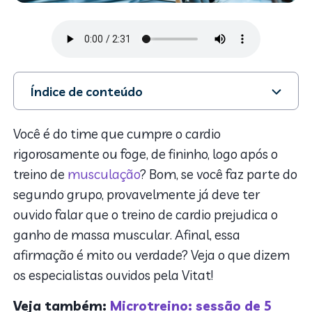
Índice de conteúdo
1. Treino de cardio: ajuda ou atrapalha a hipertrofia?
2. Mais benefícios
Você é do time que cumpre o cardio
3. Cuidado com o ‘overtraining’ no treino de cardio
rigorosamente ou foge, de fininho, logo após o
4. Dieta equilibrada: o combustível para seguir
treino de
musculação
? Bom, se você faz parte do
avançando
segundo grupo, provavelmente já deve ter
5. Tempo e paciência para chegar lá!
ouvido falar que o treino de cardio prejudica o
ganho de massa muscular. Afinal, essa
afirmação é mito ou verdade? Veja o que dizem
os especialistas ouvidos pela Vitat!
Veja também:
Microtreino: sessão de 5