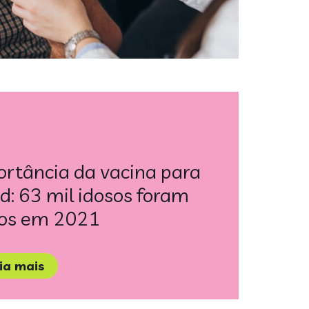
rtância da vacina para
d: 63 mil idosos foram
vos em 2021
eia mais