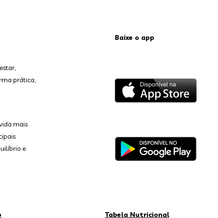
Baixe o app
estar,
rma prática,
vida mais
cipais
ilíbrio e
o
Tabela Nutricional