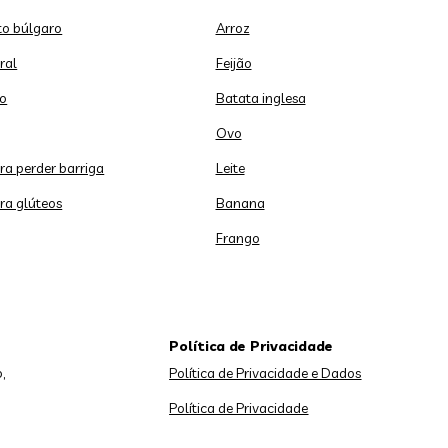
o búlgaro
Arroz
ral
Feijão
o
Batata inglesa
Ovo
ara perder barriga
Leite
ara glúteos
Banana
Frango
Política de Privacidade
,
Política de Privacidade e Dados
Política de Privacidade