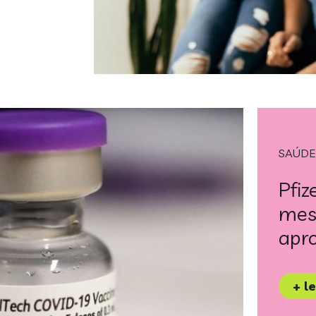
SAÚDE
Pfiz
mese
apro
+ l