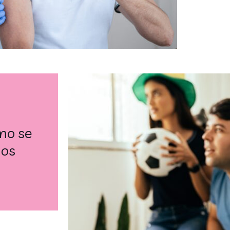
mo se
gos