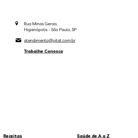
Rua Minas Gerais,
Higienópolis - São Paulo, SP
atendimento@vitat.com.br
Trabalhe Conosco
Receitas
Saúde de A a Z