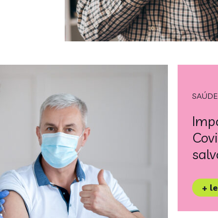
SAÚDE
Impo
Covi
sal
+ l