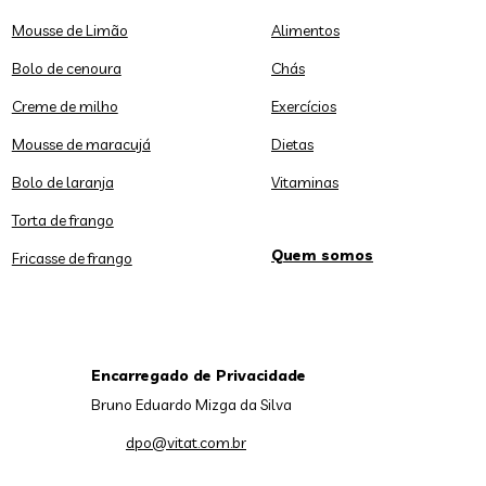
Mousse de Limão
Alimentos
Bolo de cenoura
Chás
Creme de milho
Exercícios
Mousse de maracujá
Dietas
Bolo de laranja
Vitaminas
Torta de frango
Quem somos
Fricasse de frango
Encarregado de Privacidade
Bruno Eduardo Mizga da Silva
dpo@vitat.com.br