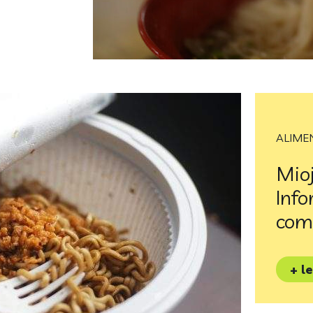
ALIME
Mioj
Info
com
+ l