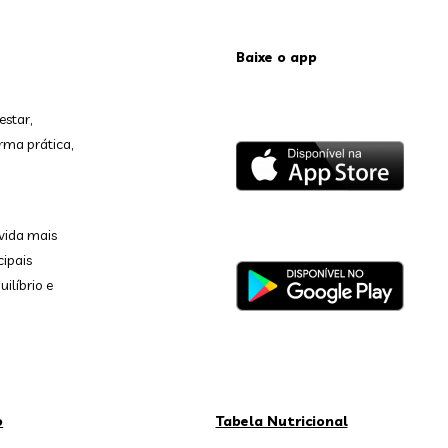
Baixe o app
estar,
rma prática,
vida mais
cipais
ilíbrio e
o
Tabela Nutricional