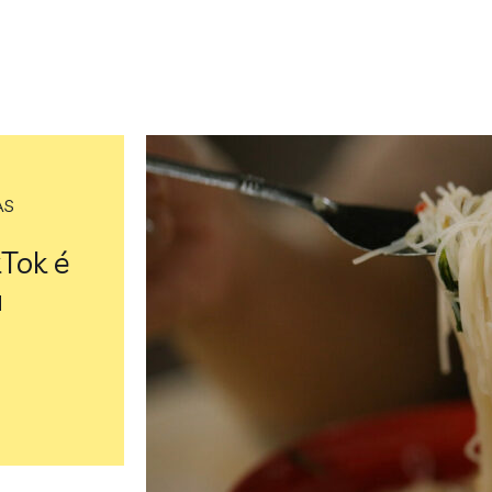
AS
kTok é
a