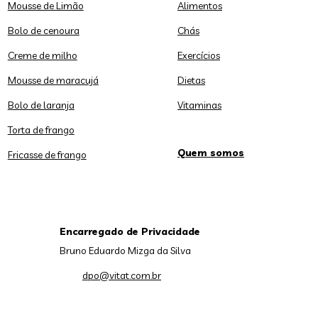
Mousse de Limão
Alimentos
Bolo de cenoura
Chás
Creme de milho
Exercícios
Mousse de maracujá
Dietas
Bolo de laranja
Vitaminas
Torta de frango
Quem somos
Fricasse de frango
Encarregado de Privacidade
Bruno Eduardo Mizga da Silva
dpo@vitat.com.br