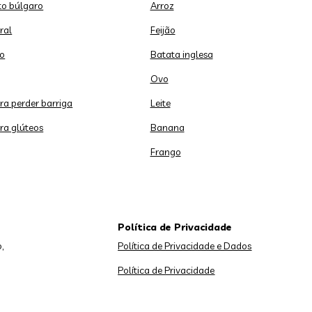
o búlgaro
Arroz
ral
Feijão
o
Batata inglesa
Ovo
ara perder barriga
Leite
ara glúteos
Banana
Frango
Política de Privacidade
,
Política de Privacidade e Dados
Política de Privacidade