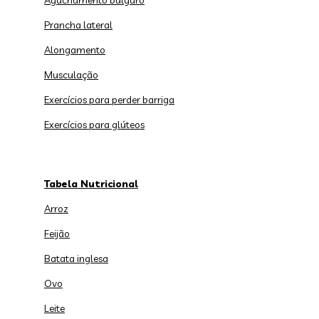
Agachamento búlgaro
Prancha lateral
Alongamento
Musculação
Exercícios para perder barriga
Exercícios para glúteos
Tabela Nutricional
Arroz
Feijão
Batata inglesa
Ovo
Leite